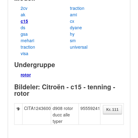
2cv
traction
ak
ami
c15
cx
ds
dyane
gsa
hy
mehari
sm
traction
universal
visa
Undergruppe
rotor
Bildeler: Citroën - c15 - tenning -
rotor
CITA1243600
d908 rotor
95559241
ducc alle
typer