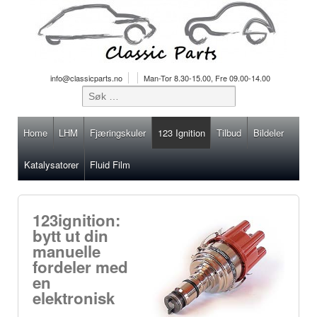
info@classicparts.no
Man-Tor 8.30-15.00, Fre 09.00-14.00
Home
LHM
Fjæringskuler
123 Ignition
Tilbud
Bildeler
Katalysatorer
Fluid Film
123ignition:
bytt ut din
manuelle
fordeler med
en
elektronisk