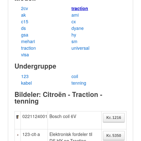
2cv
traction
ak
ami
c15
cx
ds
dyane
gsa
hy
mehari
sm
traction
universal
visa
Undergruppe
123
coil
kabel
tenning
Bildeler: Citroën - Traction -
tenning
0221124001
Bosch coil 6V
123-cit-a
Elektronisk
fordeler til
DS,HY og Traction