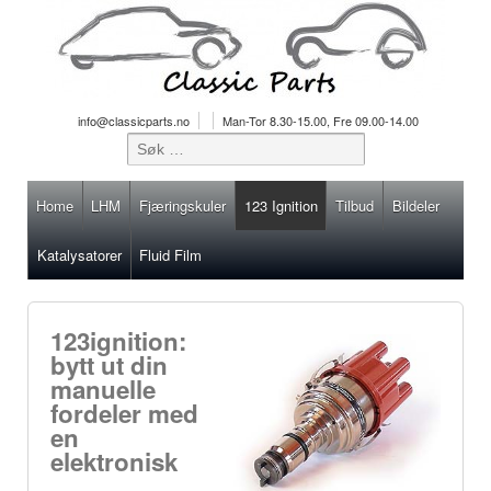
info@classicparts.no
Man-Tor 8.30-15.00, Fre 09.00-14.00
Home
LHM
Fjæringskuler
123 Ignition
Tilbud
Bildeler
Katalysatorer
Fluid Film
123ignition:
bytt ut din
manuelle
fordeler med
en
elektronisk