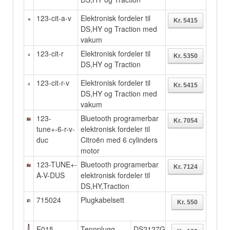
123-cit-a-v
Elektronisk
fordeler til
DS,HY og Traction med
vakum
123-cit-r
Elektronisk
fordeler til
DS,HY og Traction
123-cit-r-v
Elektronisk
fordeler til
DS,HY og Traction med
vakum
123-
Bluetooth
programerbar
tune+-6-r-v-
elektronisk
fordeler til
duc
Citroën med 6
cylinders
motor
123-TUNE+-
Bluetooth
programerbar
A-V-DUS
elektronisk
fordeler til
DS,HY,Traction
715024
Plugkabelsett
E015
Tennplugg
,
DS2127G