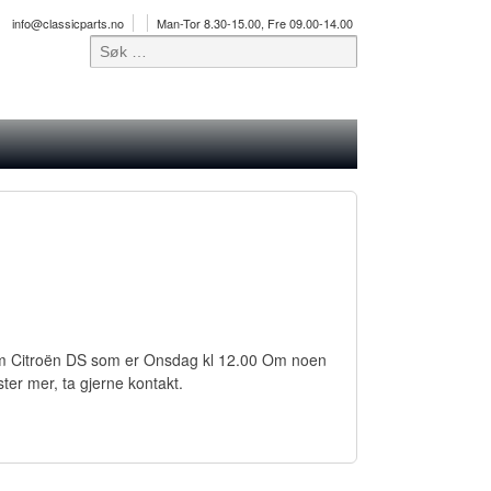
info@classicparts.no
Man-Tor 8.30-15.00, Fre 09.00-14.00
en om Citroën DS som er Onsdag kl 12.00 Om noen
ter mer, ta gjerne kontakt.