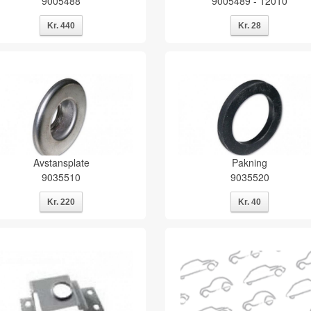
9005488
9005489 - 12010
Avstansplate
Pakning
9035510
9035520