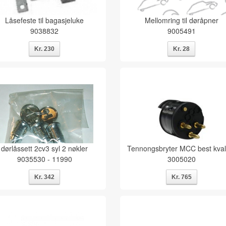
Låsefeste til bagasjeluke
Mellomring til døråpner
9038832
9005491
dørlåssett 2cv3 syl 2 nøkler
Tennongsbryter MCC best kvali
9035530 - 11990
3005020