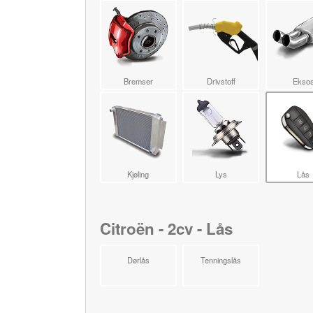
Bremser
Drivstoff
Ekso
Kjøling
Lys
Lås
Citroën - 2cv - Lås
Dørlås
Tenningslås