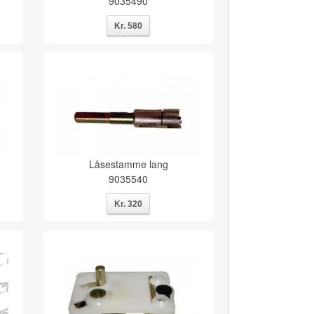
9035490
Låsestamme lang
9035540