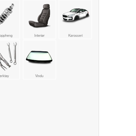
loppheng
Interiør
Karosseri
erktøy
Vindu