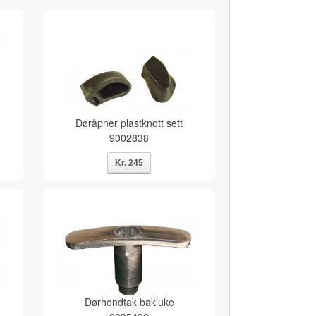
Døråpner plastknott sett
9002838
Dørhondtak bakluke