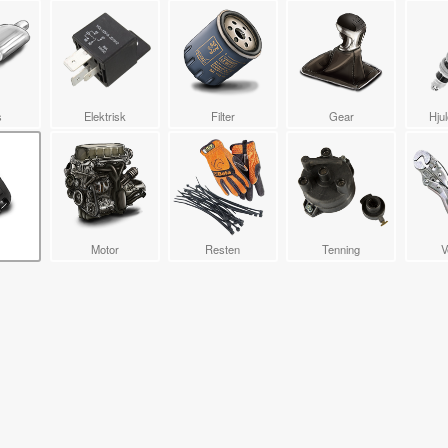
s
Elektrisk
Filter
Gear
Hju
Motor
Resten
Tenning
V