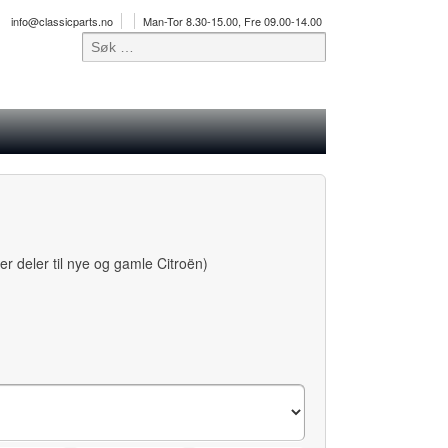
info@classicparts.no
Man-Tor 8.30-15.00, Fre 09.00-14.00
rer deler til nye og gamle Citroën)