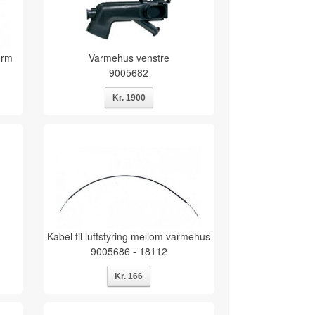
erm
Varmehus venstre
9005682
Kabel til luftstyring mellom varmehus
9005686 - 18112