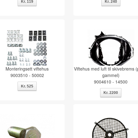
Monteringsett viftehus
Viftehus med luft til skivebrems (
9003510 - 50002
gammel)
9004610 - 14500