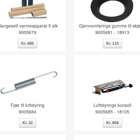
langesett varmeapparat 5 stk
Gjennomførings gumme til skj
9005679
9005681 - 18913
Fjær til luftstyring
Luftstyrings konsoll
9005684
9005685 - 18105