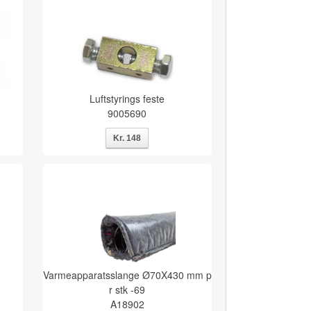
Luftstyrings feste
9005690
Varmeapparatsslange Ø70X430 mm p
r stk -69
A18902