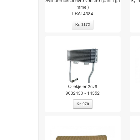
Sylinderdeksel øvre venstre (pant i ga
Syli
mmel)
LRA14384
Oljekjøler 2cv6
9032430 - 14352