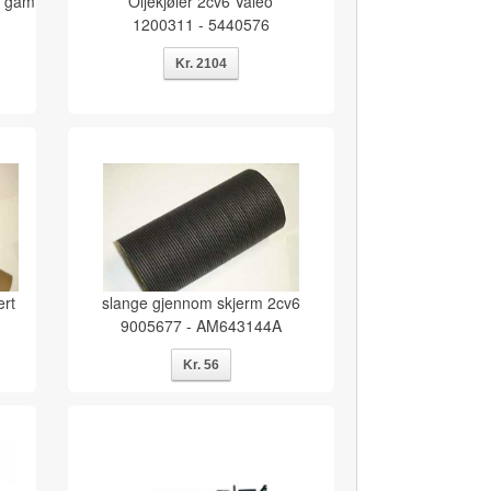
i gam
Oljekjøler 2cv6 Valeo
1200311 - 5440576
ert
slange gjennom skjerm 2cv6
9005677 - AM643144A