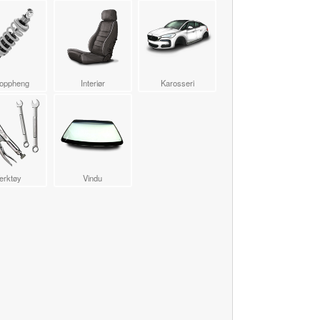
loppheng
Interiør
Karosseri
erktøy
Vindu