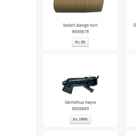
Isolert slange kort
S
9005678
Varmehus høyre
9005683