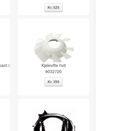
pant i
Kjølevifte hvit
9032720