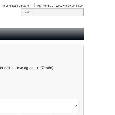
info@classicparts.no
Man-Tor 8.30-15.00, Fre 09.00-14.00
rer deler til nye og gamle Citroën)