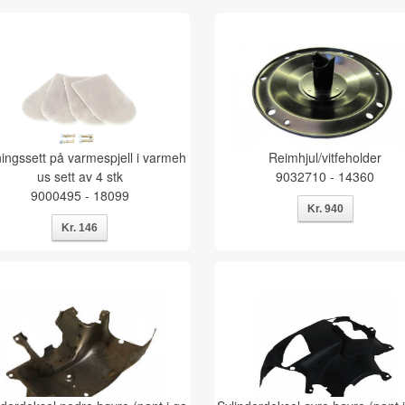
ningssett på varmespjell i varmeh
Reimhjul/vitfeholder
us sett av 4 stk
9032710 - 14360
9000495 - 18099