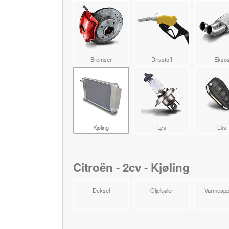
Bremser
Drivstoff
Ekso
Kjøling
Lys
Lås
Citroën - 2cv - Kjøling
Deksel
Oljekjøler
Varmeapp