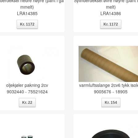
nderdeksel nedre høyre (pant i ga
Sylinderdeksel øvre høyre (pant 
mmelt)
melt)
LRA14385
LRA14386
oljekjøler pakning 2cv
varmluftsslange 2cv6 tykk isol
9032440 - 75521624
9005676 - 18905