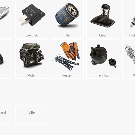
s
Elektrisk
Filter
Gear
Hju
Motor
Resten
Tenning
V
arat
Vifte